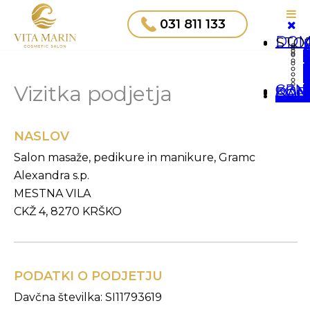
031 811 133
DOM
STO
N
N
Preobl
Po
Lif
Oblik
Depil
De
Lasers
S
Vizitka podjetja
CEN
KON
DARILNI BON
GALE
NASLOV
Salon masaže, pedikure in manikure, Gramc
Alexandra s.p.
MESTNA VILA
CKŽ 4, 8270 KRŠKO
PODATKI O PODJETJU
Davčna številka: SI11793619